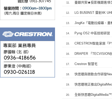
臺銀共契★投影機跟進項次 案號
11.
LG BU50NST 雷射4K
12.
JingKe「電動拉線幕、
13.
Pyng OS2 中區技術研習
14.
CRESTRON智能家居「P
15.
DRAPER 「TECVIS
16.
Crestron 智慧宅
17.
快思聰與微軟合作研發New Sk
18.
快思聰現正推出DigitalM
19.
全新快思聰DigitalM
20.